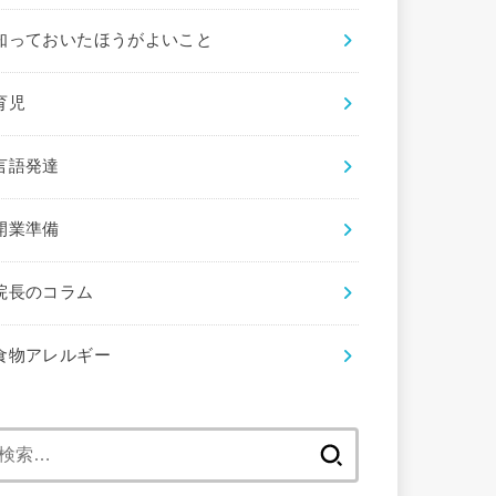
知っておいたほうがよいこと
育児
言語発達
開業準備
院長のコラム
食物アレルギー
検
索: