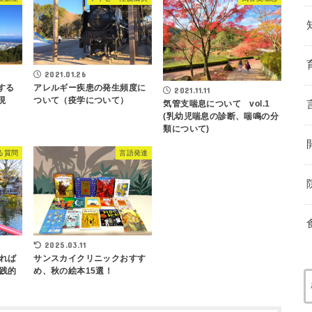
2021.01.26
関する
アレルギー疾患の発生頻度に
2021.11.11
現
ついて（疫学について）
気管支喘息について vol.1
(乳幼児喘息の診断、喘鳴の分
類について)
る質問
言語発達
2025.03.11
れば
サンスカイクリニックおすす
践的
め、秋の絵本15選！