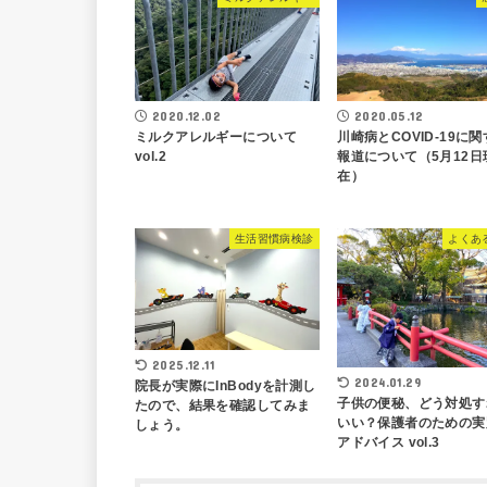
2020.12.02
2020.05.12
ミルクアレルギーについて
川崎病とCOVID-19に
vol.2
報道について（5月12日
在）
生活習慣病検診
よくあ
2025.12.11
2024.01.29
院長が実際にInBodyを計測し
子供の便秘、どう対処す
たので、結果を確認してみま
いい？保護者のための実
しょう。
アドバイス vol.3