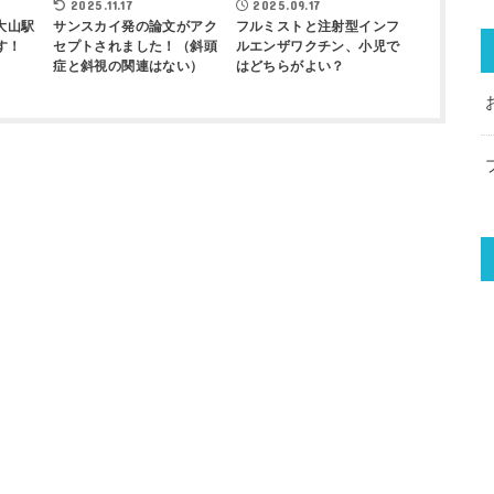
2025.11.17
2025.09.17
大山駅
サンスカイ発の論文がアク
フルミストと注射型インフ
す！
セプトされました！（斜頭
ルエンザワクチン、小児で
症と斜視の関連はない）
はどちらがよい？