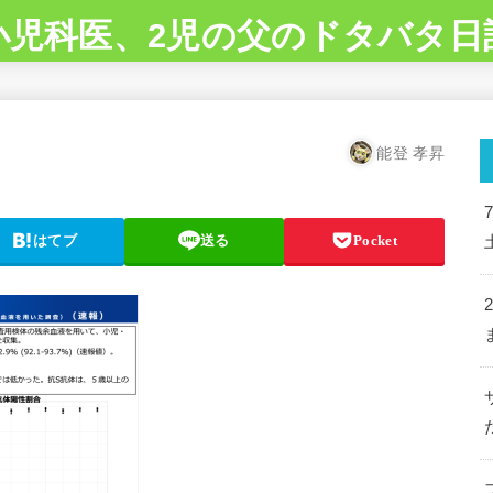
小児科医、2児の父のドタバタ日
能登 孝昇
はてブ
送る
Pocket