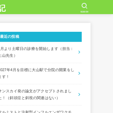
記
SEARCH
最近の投稿
7月より土曜日の診療を開始します（担当：
土山先生）
2027年4月を目標に大山駅で分院の開業をし
ます！
サンスカイ発の論文がアクセプトされまし
た！（斜頭症と斜視の関連はない）
フルミストと注射型インフルエンザワクチ