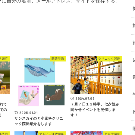
ーに自分の名前、メールアドレス、サイトを保存する。
斜頭症
開業準備
クリニック関連
2024.07.05
れて
７月７日１３時半、七夕読み
での
聞かせイベントを開催しま
2025.01.21
）
す！
サンスカイのと小児科クリニ
ック院長紹介をします
感染症
アトピー性皮膚炎
気管支喘息