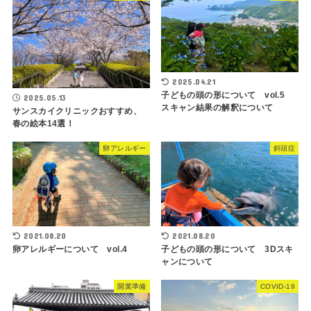
2025.04.21
子どもの頭の形について vol.5
2025.05.13
スキャン結果の解釈について
サンスカイクリニックおすすめ、
春の絵本14選！
卵アレルギー
斜頭症
2021.08.20
2021.08.20
卵アレルギーについて vol.4
子どもの頭の形について 3Dスキ
ャンについて
開業準備
COVID-19