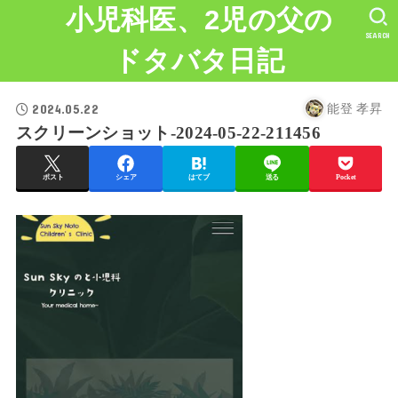
小児科医、2児の父の
SEARCH
ドタバタ日記
2024.05.22
能登 孝昇
スクリーンショット-2024-05-22-211456
ポスト
シェア
はてブ
送る
Pocket