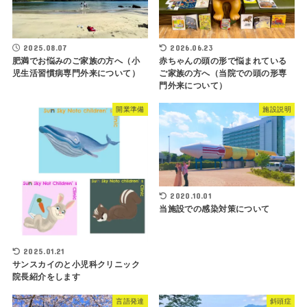
2025.08.07
2026.06.23
肥満でお悩みのご家族の方へ（小
赤ちゃんの頭の形で悩まれている
児生活習慣病専門外来について）
ご家族の方へ（当院での頭の形専
門外来について）
開業準備
施設説明
2020.10.01
当施設での感染対策について
2025.01.21
サンスカイのと小児科クリニック
院長紹介をします
言語発達
斜頭症