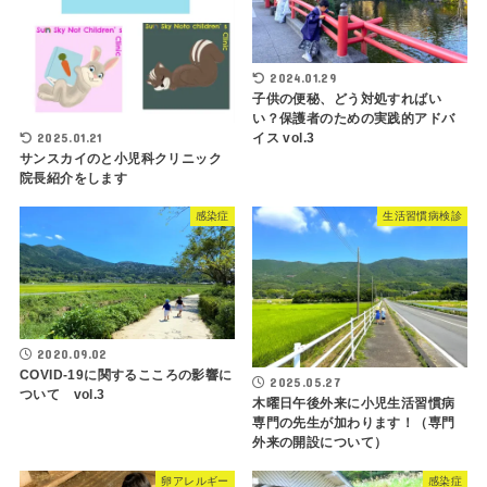
2024.01.29
子供の便秘、どう対処すればい
い？保護者のための実践的アドバ
2025.01.21
イス vol.3
サンスカイのと小児科クリニック
院長紹介をします
感染症
生活習慣病検診
2020.09.02
COVID-19に関するこころの影響に
2025.05.27
ついて vol.3
木曜日午後外来に小児生活習慣病
専門の先生が加わります！（専門
外来の開設について）
卵アレルギー
感染症