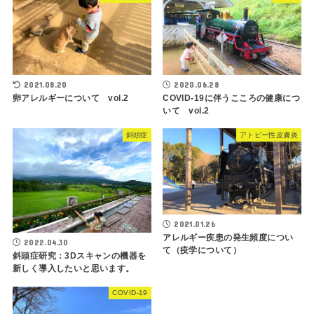
2021.08.20
2020.06.28
卵アレルギーについて vol.2
COVID-19に伴うこころの健康につ
いて vol.2
斜頭症
アトピー性皮膚炎
2021.01.26
アレルギー疾患の発生頻度につい
2022.04.30
て（疫学について）
斜頭症研究：3Dスキャンの機器を
新しく導入したいと思います。
COVID-19