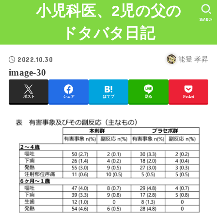
小児科医、2児の父の
SEARCH
ドタバタ日記
2022.10.30
能登 孝昇
image-30
ポスト
シェア
はてブ
送る
Pocket