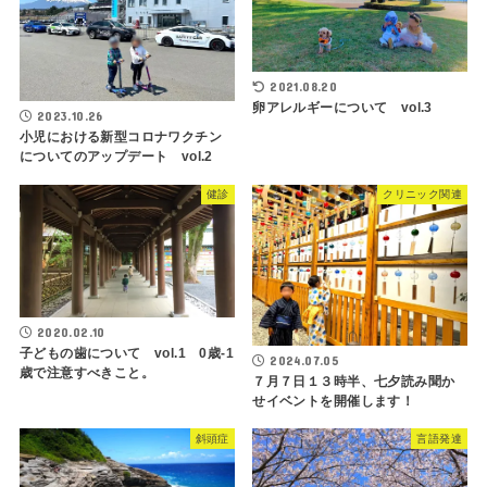
2021.08.20
卵アレルギーについて vol.3
2023.10.26
小児における新型コロナワクチン
についてのアップデート vol.2
健診
クリニック関連
2020.02.10
子どもの歯について vol.1 0歳-1
2024.07.05
歳で注意すべきこと。
７月７日１３時半、七夕読み聞か
せイベントを開催します！
斜頭症
言語発達