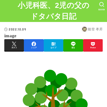
小児科医、2児の父の
SEARCH
ドタバタ日記
2022.10.09
能登 孝昇
image
ポスト
シェア
はてブ
送る
Pocket