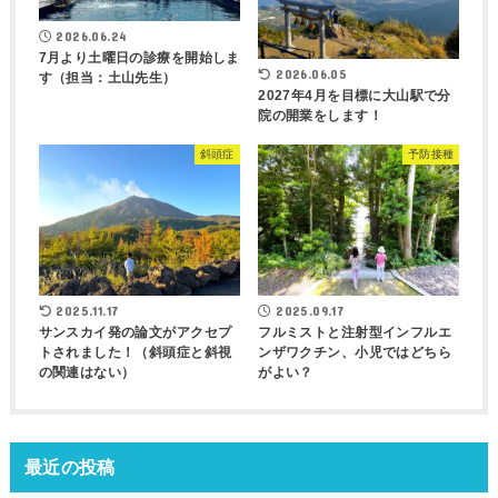
2026.06.24
7月より土曜日の診療を開始しま
2026.06.05
す（担当：土山先生）
2027年4月を目標に大山駅で分
院の開業をします！
斜頭症
予防接種
2025.11.17
2025.09.17
サンスカイ発の論文がアクセプ
フルミストと注射型インフルエ
トされました！（斜頭症と斜視
ンザワクチン、小児ではどちら
の関連はない）
がよい？
最近の投稿