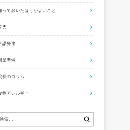
知っておいたほうがよいこと
育児
言語発達
開業準備
院長のコラム
食物アレルギー
検
索: