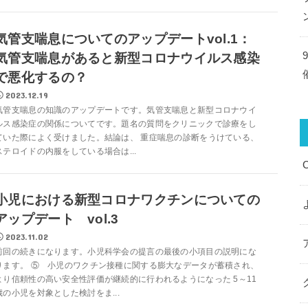
気管支喘息についてのアップデートvol.1：
気管支喘息があると新型コロナウイルス感染
で悪化するの？
2023.12.19
気管支喘息の知識のアップデートです。気管支喘息と新型コロナウイ
ルス感染症の関係についてです。題名の質問をクリニックで診療をし
ていた際によく受けました。結論は、 重症喘息の診断をうけている、
ステロイドの内服をしている場合は...
小児における新型コロナワクチンについての
アップデート vol.3
2023.11.02
前回の続きになります。小児科学会の提言の最後の小項目の説明にな
ります。 ⑤ 小児のワクチン接種に関する膨大なデータが蓄積され、
より信頼性の高い安全性評価が継続的に行われるようになった 5～11
歳の小児を対象とした検討をま...