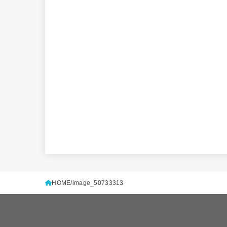
HOME
image_50733313