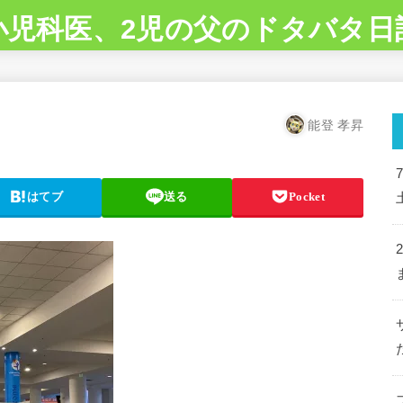
小児科医、2児の父のドタバタ日
能登 孝昇
はてブ
送る
Pocket