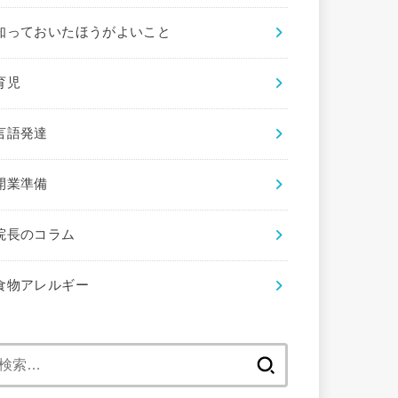
知っておいたほうがよいこと
育児
言語発達
開業準備
院長のコラム
食物アレルギー
検
索: