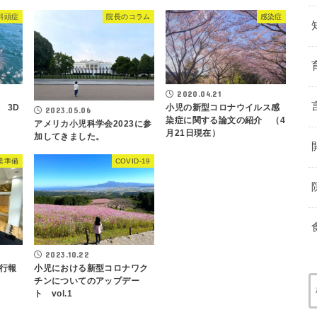
斜頭症
院長のコラム
感染症
2020.04.21
 3D
小児の新型コロナウイルス感
2023.05.06
染症に関する論文の紹介 （4
アメリカ小児科学会2023に参
月21日現在）
加してきました。
業準備
COVID-19
2023.10.22
行報
小児における新型コロナワク
チンについてのアップデー
ト vol.1