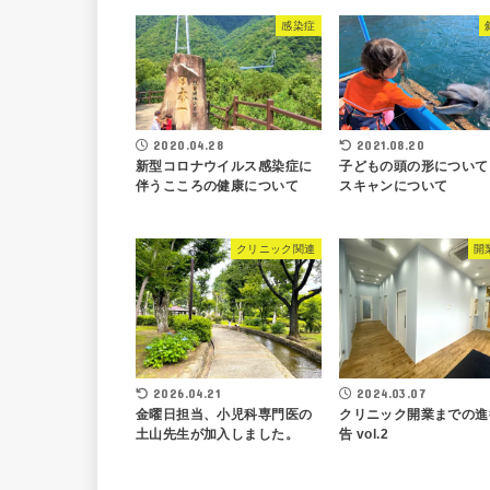
感染症
2020.04.28
2021.08.20
新型コロナウイルス感染症に
子どもの頭の形について
伴うこころの健康について
スキャンについて
クリニック関連
開
2026.04.21
2024.03.07
金曜日担当、小児科専門医の
クリニック開業までの進
土山先生が加入しました。
告 vol.2