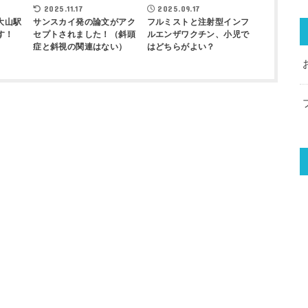
2025.11.17
2025.09.17
大山駅
サンスカイ発の論文がアク
フルミストと注射型インフ
す！
セプトされました！（斜頭
ルエンザワクチン、小児で
症と斜視の関連はない）
はどちらがよい？