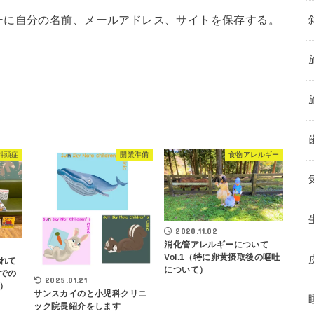
ーに自分の名前、メールアドレス、サイトを保存する。
斜頭症
開業準備
食物アレルギー
2020.11.02
消化管アレルギーについて
Vol.1（特に卵黄摂取後の嘔吐
れて
について）
での
2025.01.21
）
サンスカイのと小児科クリニ
ック院長紹介をします