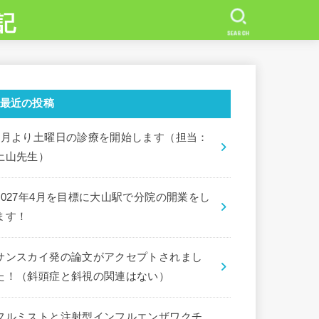
記
SEARCH
最近の投稿
7月より土曜日の診療を開始します（担当：
土山先生）
2027年4月を目標に大山駅で分院の開業をし
ます！
サンスカイ発の論文がアクセプトされまし
た！（斜頭症と斜視の関連はない）
フルミストと注射型インフルエンザワクチ