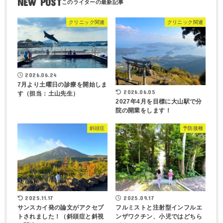
NEW POST
クリニック関連
クリニック関連
2026.06.24
7月より土曜日の診療を開始しま
2026.06.05
す（担当：土山先生）
2027年4月を目標に大山駅で分
院の開業をします！
斜頭症
予防接種
2025.11.17
2025.09.17
サンスカイ発の論文がアクセプ
フルミストと注射型インフルエ
トされました！（斜頭症と斜視
ンザワクチン、小児ではどちら