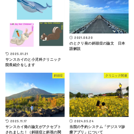
2021.08.20
のとクリ発の斜頭症の論文 日本
語解説
2025.01.21
サンスカイのと小児科クリニック
院長紹介をします
斜頭症
クリニック関連
2025.11.17
2024.05.24
サンスカイ発の論文がアクセプト
当院の予約システム「デジスマ診
されました！（斜頭症と斜視の関
療アプリ」について