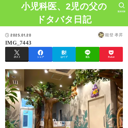
小児科医、2児の父の
SEARCH
ドタバタ日記
2025.01.20
能登 孝昇
IMG_7443
ポスト
シェア
はてブ
送る
Pocket