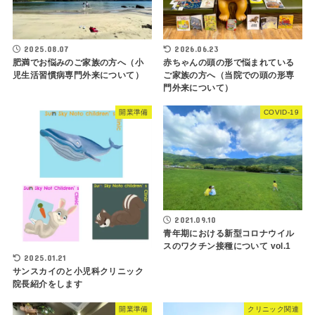
2025.08.07
2026.06.23
肥満でお悩みのご家族の方へ（小
赤ちゃんの頭の形で悩まれている
児生活習慣病専門外来について）
ご家族の方へ（当院での頭の形専
門外来について）
開業準備
COVID-19
2021.09.10
青年期における新型コロナウイル
スのワクチン接種について vol.1
2025.01.21
サンスカイのと小児科クリニック
院長紹介をします
開業準備
クリニック関連