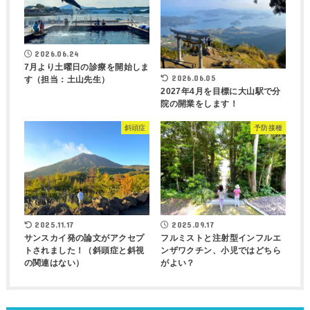
2026.06.24
7月より土曜日の診療を開始しま
2026.06.05
す（担当：土山先生）
2027年4月を目標に大山駅で分
院の開業をします！
斜頭症
予防接種
2025.11.17
2025.09.17
サンスカイ発の論文がアクセプ
フルミストと注射型インフルエ
トされました！（斜頭症と斜視
ンザワクチン、小児ではどちら
の関連はない）
がよい？