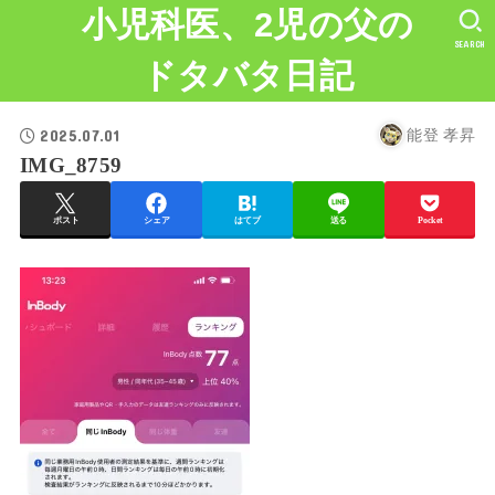
小児科医、2児の父の
SEARCH
ドタバタ日記
2025.07.01
能登 孝昇
IMG_8759
ポスト
シェア
はてブ
送る
Pocket