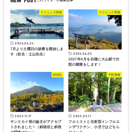
NEW POST
クリニック関連
クリニック関連
2026.06.24
7月より土曜日の診療を開始しま
2026.06.05
す（担当：土山先生）
2027年4月を目標に大山駅で分
院の開業をします！
斜頭症
予防接種
2025.11.17
2025.09.17
サンスカイ発の論文がアクセプ
フルミストと注射型インフルエ
トされました！（斜頭症と斜視
ンザワクチン、小児ではどちら