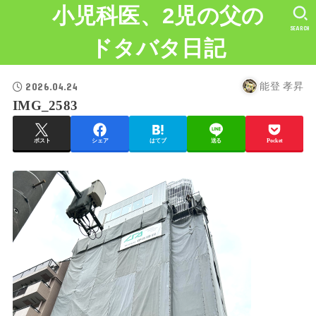
小児科医、2児の父の
SEARCH
ドタバタ日記
2026.04.24
能登 孝昇
IMG_2583
ポスト
シェア
はてブ
送る
Pocket