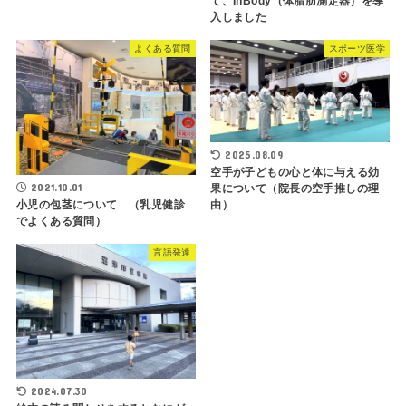
て、InBody（体脂肪測定器）を導
入しました
よくある質問
スポーツ医学
2025.08.09
空手が子どもの心と体に与える効
2021.10.01
果について（院長の空手推しの理
由）
小児の包茎について （乳児健診
でよくある質問）
言語発達
2024.07.30