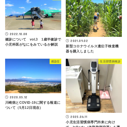
2022.10.08
健診について vol.3 1歳半健診で
2021.09.02
小児科医がなにをみているか解説
新型コロナウイルス遺伝子検査機
器を購入しました
感染症
生活習慣病検診
2020.05.12
川崎病とCOVID-19に関する報道に
ついて（5月12日現在）
2025.06.11
小児生活習慣病専門外来に向け