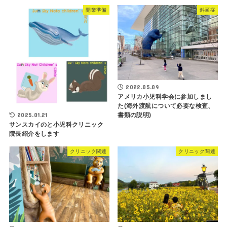
開業準備
斜頭症
2022.05.09
アメリカ小児科学会に参加しまし
た(海外渡航について必要な検査、
2025.01.21
書類の説明)
サンスカイのと小児科クリニック
院長紹介をします
クリニック関連
クリニック関連