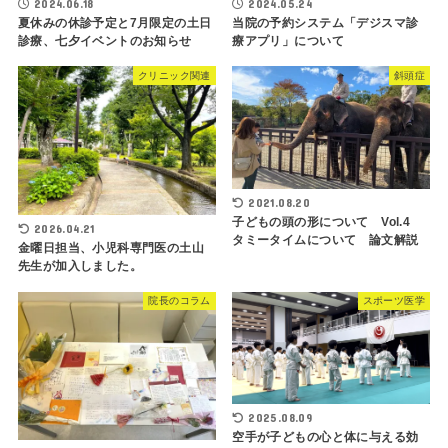
2024.06.18
2024.05.24
夏休みの休診予定と7月限定の土日
当院の予約システム「デジスマ診
診療、七夕イベントのお知らせ
療アプリ」について
クリニック関連
斜頭症
2021.08.20
子どもの頭の形について Vol.4
2026.04.21
タミータイムについて 論文解説
金曜日担当、小児科専門医の土山
先生が加入しました。
院長のコラム
スポーツ医学
2025.08.09
空手が子どもの心と体に与える効