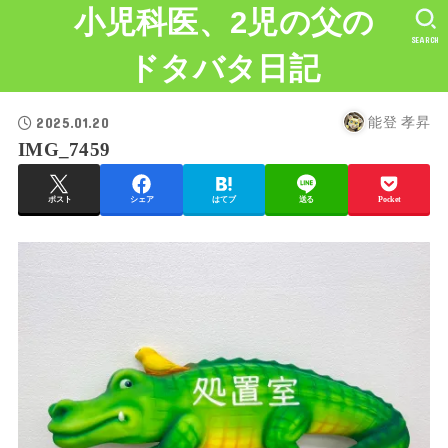
小児科医、2児の父の
SEARCH
ドタバタ日記
2025.01.20
能登 孝昇
IMG_7459
ポスト
シェア
はてブ
送る
Pocket