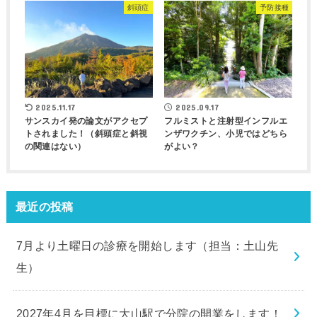
斜頭症
予防接種
2025.11.17
2025.09.17
サンスカイ発の論文がアクセプ
フルミストと注射型インフルエ
トされました！（斜頭症と斜視
ンザワクチン、小児ではどちら
の関連はない）
がよい？
最近の投稿
7月より土曜日の診療を開始します（担当：土山先
生）
2027年4月を目標に大山駅で分院の開業をします！